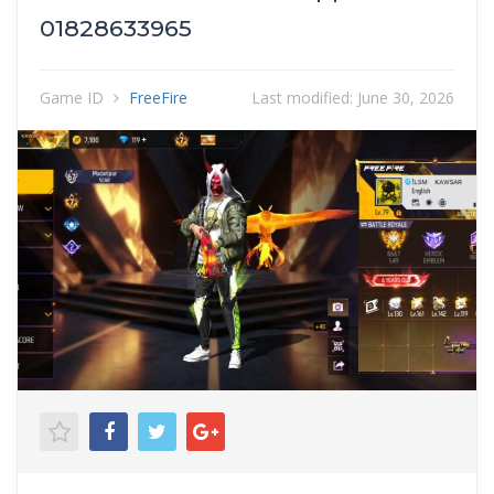
01828633965
Game ID
FreeFire
Last modified:
June 30, 2026