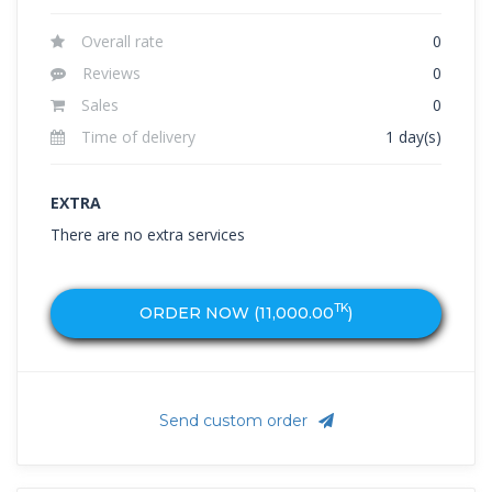
Overall rate
0
Reviews
0
Sales
0
Time of delivery
1 day(s)
EXTRA
There are no extra services
TK
ORDER NOW (
11,000.00
)
Send custom order