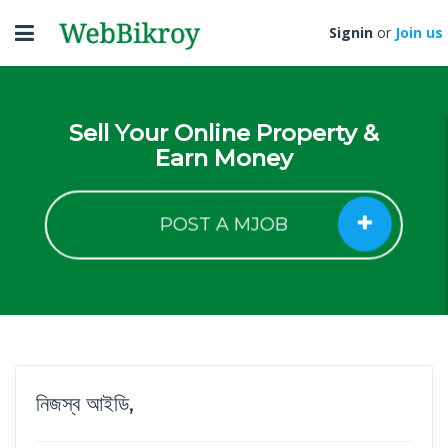
Toggle
Signin
or
Join us
navigation
Sell Your Online Property &
Earn Money
POST A MJOB
নিজস্ব আইডি,