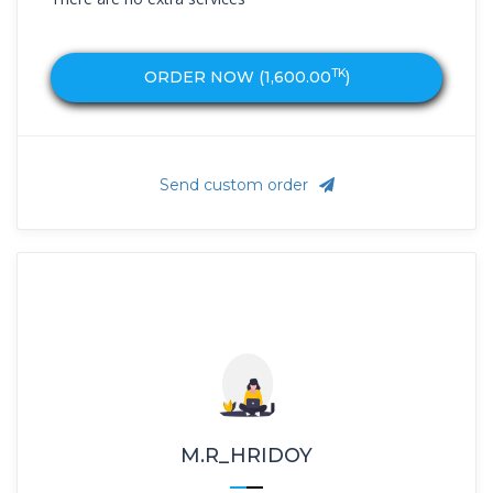
TK
ORDER NOW (
1,600.00
)
Send custom order
M.R_HRIDOY