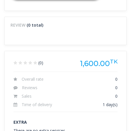
REVIEW
(0 total)
TK
1,600.00
(0)
Overall rate
0
Reviews
0
Sales
0
Time of delivery
1 day(s)
EXTRA
There are no extra services