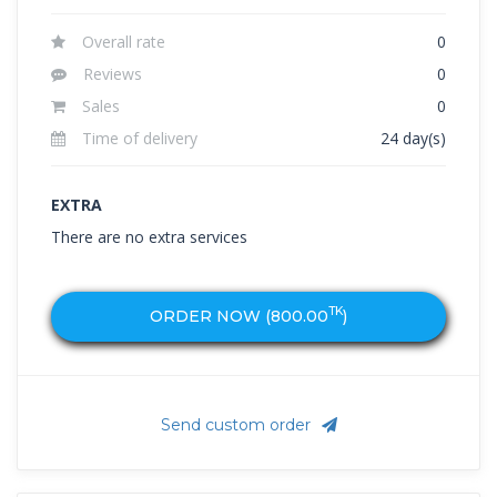
Overall rate
0
Reviews
0
Sales
0
Time of delivery
24 day(s)
EXTRA
There are no extra services
TK
ORDER NOW (
800.00
)
Send custom order