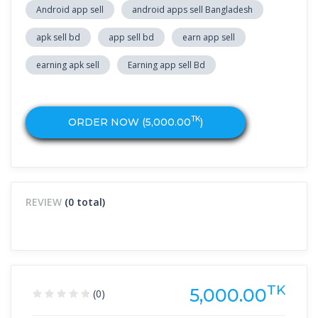
Android app sell
android apps sell Bangladesh
apk sell bd
app sell bd
earn app sell
earning apk sell
Earning app sell Bd
TK
ORDER NOW (
5,000.00
)
REVIEW
(0 total)
TK
5,000.00
(0)