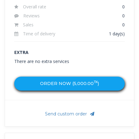
Overall rate
0
Reviews
0
Sales
0
Time of delivery
1 day(s)
EXTRA
There are no extra services
TK
ORDER NOW (
5,000.00
)
Send custom order