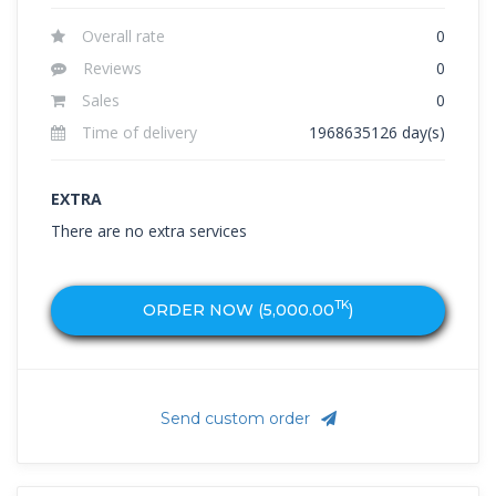
Overall rate
0
Reviews
0
Sales
0
Time of delivery
1968635126 day(s)
EXTRA
There are no extra services
TK
ORDER NOW (
5,000.00
)
Send custom order