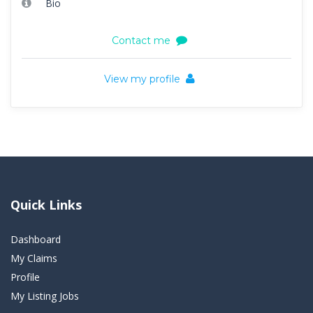
Bio
Contact me
View my profile
Quick Links
Dashboard
My Claims
Profile
My Listing Jobs