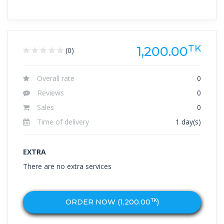
TK
1,200.00
(0)
Overall rate
0
Reviews
0
Sales
0
Time of delivery
1 day(s)
EXTRA
There are no extra services
TK
ORDER NOW (
1,200.00
)