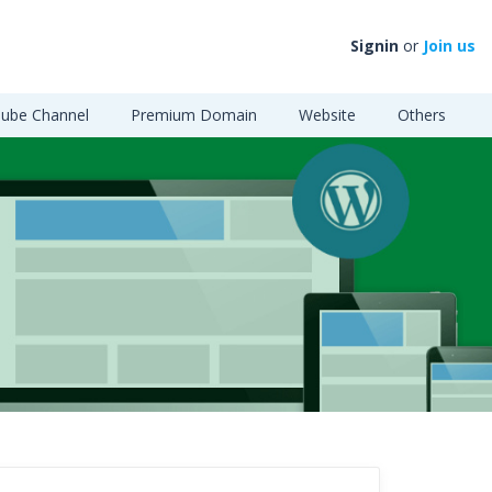
Signin
or
Join us
ube Channel
Premium Domain
Website
Others