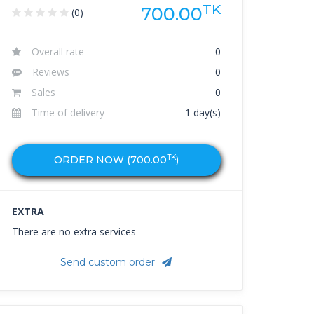
TK
700.00
(0)
Overall rate
0
Reviews
0
Sales
0
Time of delivery
1 day(s)
TK
ORDER NOW (
700.00
)
EXTRA
There are no extra services
Send custom order