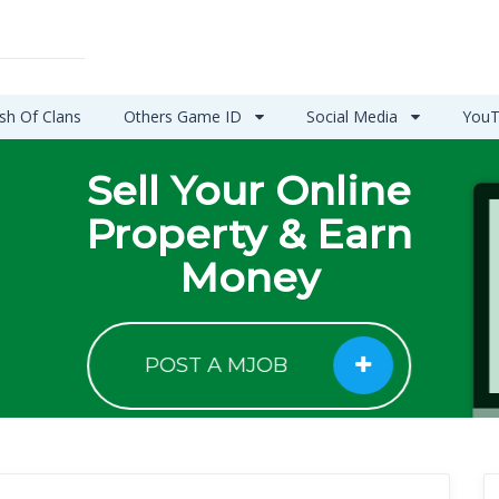
sh Of Clans
Others Game ID
Social Media
YouT
Sell Your Online
Property & Earn
Money
POST A MJOB