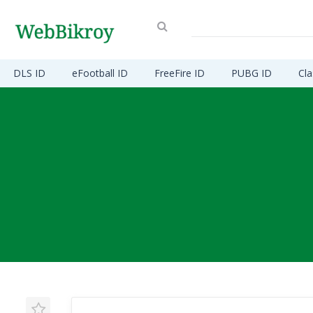
DLS ID
eFootball ID
FreeFire ID
PUBG ID
Cla