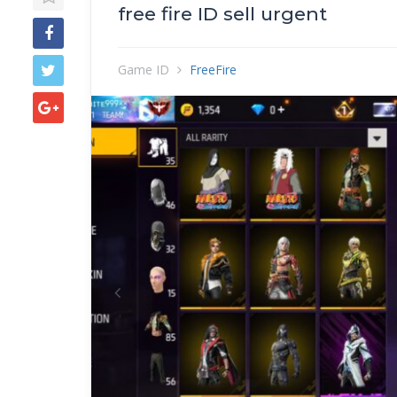
free fire ID sell urgent
Game ID
FreeFire
Previous